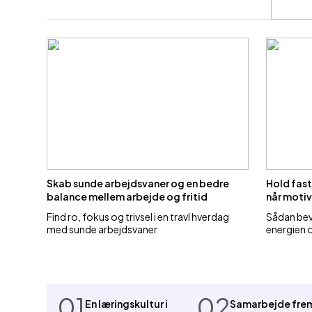
Skab sunde arbejdsvaner og en bedre
Hold fast
balance mellem arbejde og fritid
når moti
Find ro, fokus og trivsel i en travl hverdag
Sådan beva
med sunde arbejdsvaner
energien o
01
02
En læringskultur i
Samarbejde fre