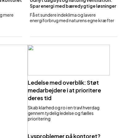
å kontoret
Udnyt dagslys og naturlig ventilation:
Spar energi med bæredygtige løsninger
og mere
Få et sundere indeklima og lavere
energiforbrug med naturens egne kræfter
Ledelse med overblik: Støt
medarbejdere i at prioritere
deres tid
Skab klarhed og ro i en travl hverdag
gennem tydelig ledelse og fælles
prioritering
Lysproblemer på kontoret?