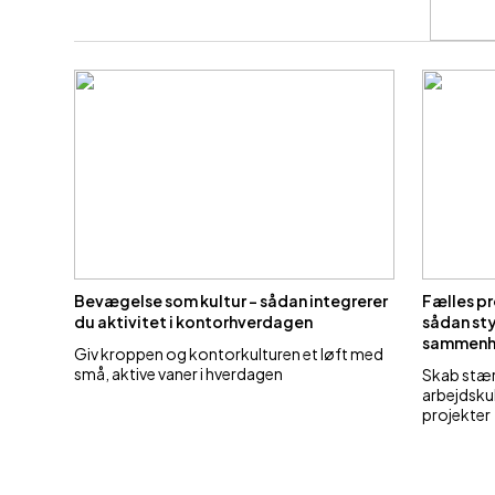
Bevægelse som kultur – sådan integrerer
Fælles pr
du aktivitet i kontorhverdagen
sådan sty
sammenh
Giv kroppen og kontorkulturen et løft med
små, aktive vaner i hverdagen
Skab stær
arbejdsku
projekter