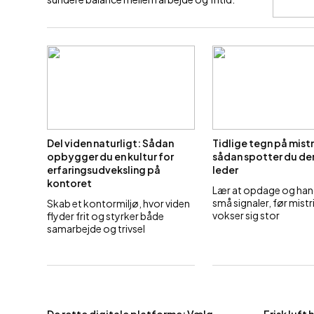
Del viden naturligt: Sådan
Tidlige tegn på mistr
opbygger du en kultur for
sådan spotter du d
erfaringsudveksling på
leder
kontoret
Lær at opdage og han
små signaler, før mistr
Skab et kontormiljø, hvor viden
vokser sig stor
flyder frit og styrker både
samarbejde og trivsel