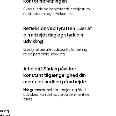
kontorindretningen
Skab sunde og inspirerende arbejdsrum
med naturens egne virkemidler
Refleksion ved fyraften: Lær af
din arbejdsdag og styrk din
udvikling
Gør fyraften til et tidspunkt for læring,
ro og personlig udvikling
Altid på? Sådan påvirker
konstant tilgængelighed din
mentale sundhed på arbejdet
Når grænsen mellem arbejde og fritid
udviskes, kan det koste på den mentale
trivsel
er og
 del af