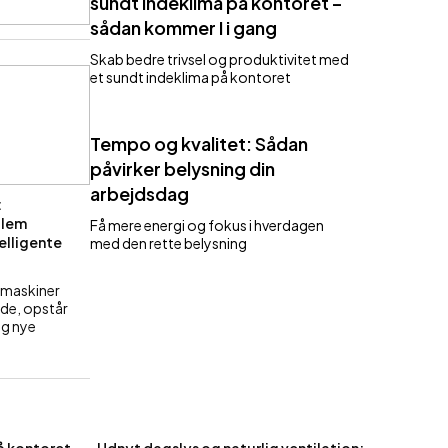
sundt indeklima på kontoret –
sådan kommer I i gang
Skab bedre trivsel og produktivitet med
et sundt indeklima på kontoret
Tempo og kvalitet: Sådan
påvirker belysning din
arbejdsdag
:
llem
Få mere energi og fokus i hverdagen
elligente
med den rette belysning
 maskiner
ide, opstår
og nye