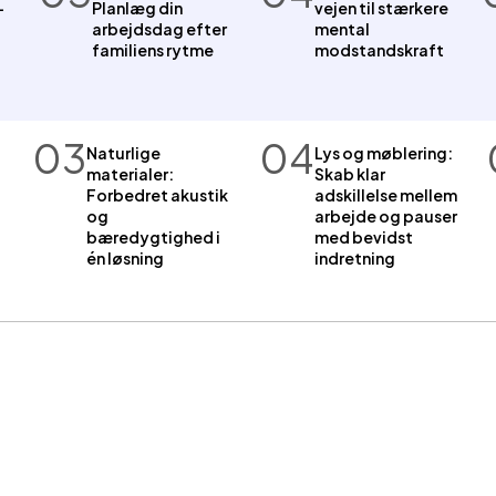
–
Planlæg din
vejen til stærkere
arbejdsdag efter
mental
familiens rytme
modstandskraft
03
04
Naturlige
Lys og møblering:
materialer:
Skab klar
Forbedret akustik
adskillelse mellem
og
arbejde og pauser
bæredygtighed i
med bevidst
én løsning
indretning