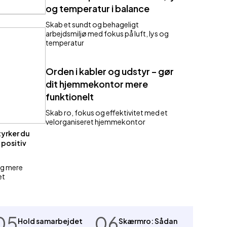
og temperatur i balance
Skab et sundt og behageligt
arbejdsmiljø med fokus på luft, lys og
temperatur
Orden i kabler og udstyr – gør
dit hjemmekontor mere
funktionelt
Skab ro, fokus og effektivitet med et
velorganiseret hjemmekontor
tyrker du
 positiv
og mere
et
05
06
Hold samarbejdet
Skærmro: Sådan