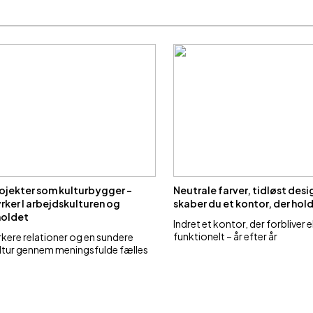
ojekter som kulturbygger –
Neutrale farver, tidløst desi
rker I arbejdskulturen og
skaber du et kontor, der hol
oldet
Indret et kontor, der forbliver 
funktionelt – år efter år
kere relationer og en sundere
ltur gennem meningsfulde fælles