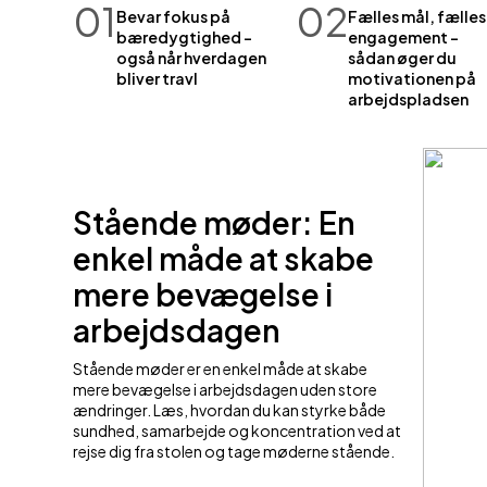
01
02
Bevar fokus på
Fælles mål, fælles
bæredygtighed –
engagement –
også når hverdagen
sådan øger du
bliver travl
motivationen på
arbejdspladsen
Stående møder: En
enkel måde at skabe
mere bevægelse i
arbejdsdagen
Stående møder er en enkel måde at skabe
mere bevægelse i arbejdsdagen uden store
ændringer. Læs, hvordan du kan styrke både
sundhed, samarbejde og koncentration ved at
rejse dig fra stolen og tage møderne stående.