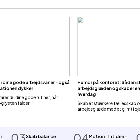
 i dine gode arbejdsvaner – også
Humor på kontoret: Sådan s
vationen dykker
arbejdsglæden og skaber en
hverdag
rer du dine gode rutiner, når
g lysten falder
Skab et stærkere fællesskab 
arbejdsglæde med et glimt i øj
03
04
m
Skab balance:
Motion i fritiden –