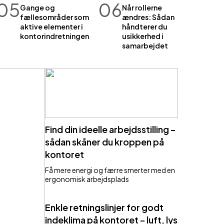
05
06
Gange og
Når rollerne
fællesområder som
ændres: Sådan
aktive elementer i
håndterer du
kontorindretningen
usikkerhed i
samarbejdet
Find din ideelle arbejdsstilling –
sådan skåner du kroppen på
kontoret
Få mere energi og færre smerter med en
ergonomisk arbejdsplads
Enkle retningslinjer for godt
indeklima på kontoret – luft, lys