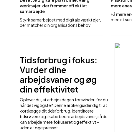
De rette digitale platforme: Vælg
Frisk luft
værktøjer, der fremmer effektivt
mere ener
samarbejde
Få mere en
med et sun
Styrk samarbejdet med digitale værktøjer,
der matcher din organisations behov
Tidsforbrug i fokus:
Vurder dine
arbejdsvaner og øg
din effektivitet
Oplever du, at arbejdsdagen forsvinder, før du
når det vigtigste? Denne artikel guider dig til at
kortlægge dit tidsforbrug, identificere
tidsrøvere og skabe bedre arbejdsvaner, så du
kan arbejde mere fokuseret og effektivt –
uden at øge presset.