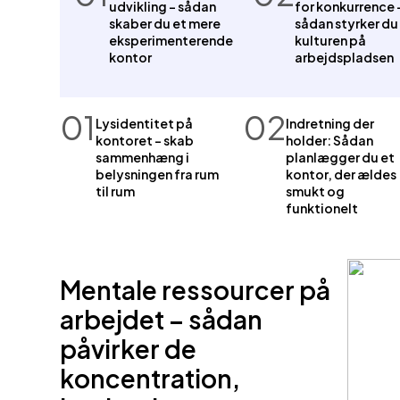
udvikling – sådan
for konkurrence 
skaber du et mere
sådan styrker du
eksperimenterende
kulturen på
kontor
arbejdspladsen
01
02
Lysidentitet på
Indretning der
kontoret – skab
holder: Sådan
sammenhæng i
planlægger du et
belysningen fra rum
kontor, der ældes
til rum
smukt og
funktionelt
Mentale ressourcer på
arbejdet – sådan
påvirker de
koncentration,