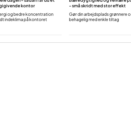
 hele dagen – sådan får du et
Bæredygtighed og velvære p
gigivende kontor
– små skridt med stor effekt
ergi og bedre koncentration
Gør din arbejdsplads grønnere 
dt indeklima på kontoret
behagelig med enkle tiltag