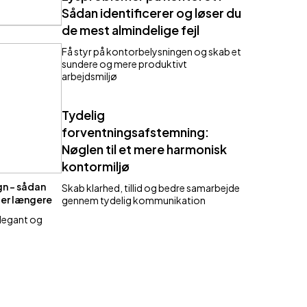
Sådan identificerer og løser du
de mest almindelige fejl
Få styr på kontorbelysningen og skab et
sundere og mere produktivt
arbejdsmiljø
Tydelig
forventningsafstemning:
Nøglen til et mere harmonisk
kontormiljø
gn – sådan
Skab klarhed, tillid og bedre samarbejde
der længere
gennem tydelig kommunikation
elegant og