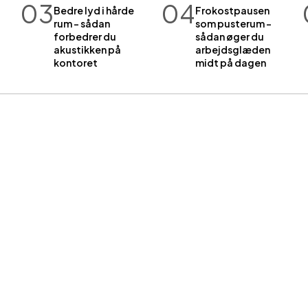
03
04
Bedre lyd i hårde
Frokostpausen
rum – sådan
som pusterum –
forbedrer du
sådan øger du
akustikken på
arbejdsglæden
kontoret
midt på dagen