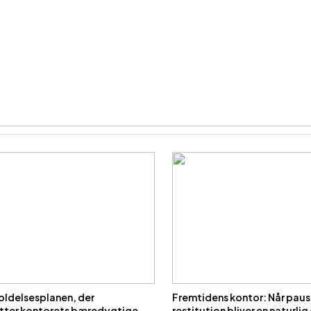
oldelsesplanen, der
Fremtidens kontor: Når paus
tter kontorets bæredygtige
restitution bliver en naturlig