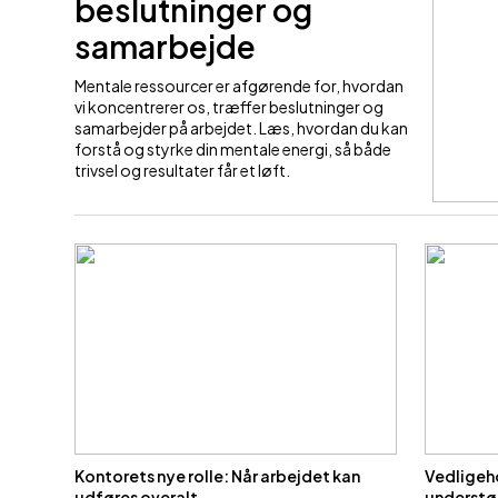
beslutninger og
samarbejde
Mentale ressourcer er afgørende for, hvordan
vi koncentrerer os, træffer beslutninger og
samarbejder på arbejdet. Læs, hvordan du kan
forstå og styrke din mentale energi, så både
trivsel og resultater får et løft.
Kontorets nye rolle: Når arbejdet kan
Vedligeh
udføres overalt
understø