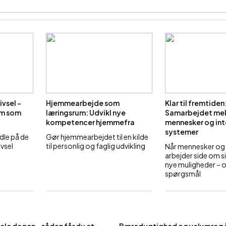
ivsel –
Hjemmearbejde som
Klar til fremtiden
em som
læringsrum: Udvikl nye
Samarbejdet me
kompetencer hjemmefra
mennesker og int
systemer
dle på de
Gør hjemmearbejdet til en kilde
ivsel
til personlig og faglig udvikling
Når mennesker og
arbejder side om s
nye muligheder – 
spørgsmål