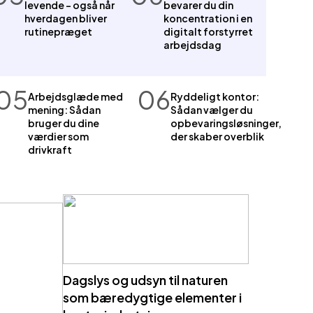
levende – også når
bevarer du din
hverdagen bliver
koncentration i en
rutinepræget
digitalt forstyrret
arbejdsdag
05
06
Arbejdsglæde med
Ryddeligt kontor:
mening: Sådan
Sådan vælger du
bruger du dine
opbevaringsløsninger,
værdier som
der skaber overblik
drivkraft
Dagslys og udsyn til naturen
som bæredygtige elementer i