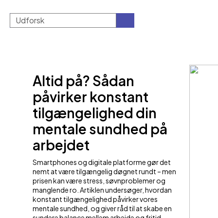
Altid på? Sådan
påvirker konstant
tilgængelighed din
mentale sundhed på
arbejdet
Smartphones og digitale platforme gør det
nemt at være tilgængelig døgnet rundt – men
prisen kan være stress, søvnproblemer og
manglende ro. Artiklen undersøger, hvordan
konstant tilgængelighed påvirker vores
mentale sundhed, og giver råd til at skabe en
sundere balance mellem arbejde og fritid.