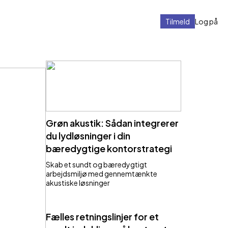
Tilmeld
Log på
Grøn akustik: Sådan integrerer
du lydløsninger i din
bæredygtige kontorstrategi
Skab et sundt og bæredygtigt
arbejdsmiljø med gennemtænkte
akustiske løsninger
Fælles retningslinjer for et