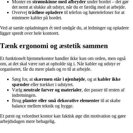
Monter en
strømskinne med afbryder
under bordet – det gør
det nemt at slukke alt udstyr, når du er færdig med at arbejde.
Overvej
trådløse opladere
til telefon og høretelefoner for at
minimere kabler på bordet.
Ved at samle opladningen ét sted undgår du, at ledninger og opladere
ligger spredt over hele kontoret.
Tænk ergonomi og æstetik sammen
Et funktionelt hjemmekontor handler ikke kun om orden, men også
om, at det skal være rart at opholde sig i. Når kabler og udstyr er
organiseret, får du mere plads og ro til at arbejde.
Sørg for, at
skærmen står i øjenhøjde
, og at
kabler ikke
spænder
eller trækker i udstyret.
Vælg
neutrale farver og materialer
, der passer til resten af
indretningen.
Brug
planter eller små dekorative elementer
til at skabe
balance mellem teknik og hygge.
Et pænt og velordnet kontor kan faktisk øge din motivation og gøre
arbejdsdagen mere behagelig.