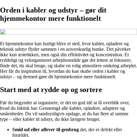
Orden i kabler og udstyr – gør dit
hjemmekontor mere funktionelt
Et hjemmekontor kan hurtigt blive et sted, hvor kabler, opladere og
teknisk udstyr flyder sammen i en uoverskuelig bunke. Det påvirker
ikke kun æstetikken, men også din effektivitet og koncentration. Et
ryddeligt og velorganiseret arbejdsområde gør det lettere at fokusere,
finde det, du skal bruge, og skabe en rolig atmosfære omkring arbejdet.
Her får du inspiration til, hvordan du kan skabe orden i kabler og
udstyr – og dermed gøre dit hjemmekontor mere funktionelt.
Start med at rydde op og sortere
Før du begynder at organisere, er det en god idé at få overblik over,
hvad du faktisk har. Gennemgå alle kabler, opladere, adaptere og
småenheder. Du vil sandsynligvis opdage, at du har flere af samme
type – eller kabler til udstyr, du ikke længere bruger.
Smid ud eller aflever til genbrug
det, der er defekt eller
forældet.