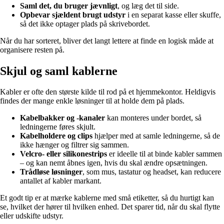
Saml det, du bruger jævnligt
, og læg det til side.
Opbevar sjældent brugt udstyr
i en separat kasse eller skuffe,
så det ikke optager plads på skrivebordet.
Når du har sorteret, bliver det langt lettere at finde en logisk måde at
organisere resten på.
Skjul og saml kablerne
Kabler er ofte den største kilde til rod på et hjemmekontor. Heldigvis
findes der mange enkle løsninger til at holde dem på plads.
Kabelbakker og -kanaler
kan monteres under bordet, så
ledningerne føres skjult.
Kabelholdere og clips
hjælper med at samle ledningerne, så de
ikke hænger og filtrer sig sammen.
Velcro- eller silikonestrips
er ideelle til at binde kabler sammen
– og kan nemt åbnes igen, hvis du skal ændre opsætningen.
Trådløse løsninger
, som mus, tastatur og headset, kan reducere
antallet af kabler markant.
Et godt tip er at mærke kablerne med små etiketter, så du hurtigt kan
se, hvilket der hører til hvilken enhed. Det sparer tid, når du skal flytte
eller udskifte udstyr.