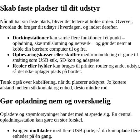
Skab faste pladser til dit udstyr
Når alt har sin faste plads, bliver det lettere at holde orden. Overvej,
hvordan du bruger dit udstyr i hverdagen, og indret derefter.
Dockingstationer
kan samle flere funktioner i ét punkt –
opladning, skærmtilslutning og netværk – og gør det nemt at
koble din bærbare computer til og fra.
Opbevaringskasser eller skuffer
med ruminddeling er gode til
småting som USB-stik, SD-kort og adaptere.
Reoler eller hylder
kan bruges til printer, router og andet udstyr,
så det ikke optager plads på bordet.
Tænk også over kabelføring, når du placerer udstyret. Jo kortere
afstand mellem stikkontakt og enhed, desto mindre rod.
Gør opladning nem og overskuelig
Opladere og strømforsyninger har det med at sprede sig. En central
opladningsstation kan gøre en stor forskel.
Brug en
multilader
med flere USB-porte, så du kan oplade flere
enheder på én gang.