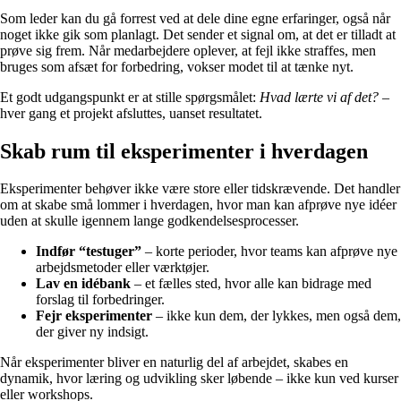
Som leder kan du gå forrest ved at dele dine egne erfaringer, også når
noget ikke gik som planlagt. Det sender et signal om, at det er tilladt at
prøve sig frem. Når medarbejdere oplever, at fejl ikke straffes, men
bruges som afsæt for forbedring, vokser modet til at tænke nyt.
Et godt udgangspunkt er at stille spørgsmålet:
Hvad lærte vi af det?
–
hver gang et projekt afsluttes, uanset resultatet.
Skab rum til eksperimenter i hverdagen
Eksperimenter behøver ikke være store eller tidskrævende. Det handler
om at skabe små lommer i hverdagen, hvor man kan afprøve nye idéer
uden at skulle igennem lange godkendelsesprocesser.
Indfør “testuger”
– korte perioder, hvor teams kan afprøve nye
arbejdsmetoder eller værktøjer.
Lav en idébank
– et fælles sted, hvor alle kan bidrage med
forslag til forbedringer.
Fejr eksperimenter
– ikke kun dem, der lykkes, men også dem,
der giver ny indsigt.
Når eksperimenter bliver en naturlig del af arbejdet, skabes en
dynamik, hvor læring og udvikling sker løbende – ikke kun ved kurser
eller workshops.