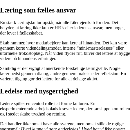
Læring som fælles ansvar
En stærk læringskultur opstår, når alle føler ejerskab for den. Det
betyder, at læring ikke kun er HR’s eller lederens ansvar, men noget,
der lever i fællesskabet.
Skab rammer, hvor medarbejdere kan lære af hinanden. Det kan være
gennem korte videndelingsmøder, interne “mini-masterclasses” eller
uformelle frokostoplæg. Når viden flyder frit, bliver det lettere at bygge
videre på hinandens erfaringer.
Samtidig er det vigtigt at anerkende forskellige læringsstile. Nogle
lærer bedst gennem dialog, andre gennem praksis eller refleksion. En
varieret tilgang gør det lettere for alle at deltage aktivt.
Ledelse med nysgerrighed
Ledere spiller en central rolle i at forme kulturen. En
eksperimenterende arbejdsplads kræver ledere, der tør slippe kontrollen
og i stedet skabe tryghed og retning.
Det handler ikke om at have alle svarene, men om at stille de rigtige
spørgsmål:
Hvad kunne vi gøre anderledes? Hvad har vi ikke prøvet