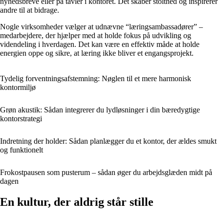
nyhedsbreve eller på tavler i kontoret. Det skaber stolthed og inspirerer
andre til at bidrage.
Nogle virksomheder vælger at udnævne “læringsambassadører” –
medarbejdere, der hjælper med at holde fokus på udvikling og
videndeling i hverdagen. Det kan være en effektiv måde at holde
energien oppe og sikre, at læring ikke bliver et engangsprojekt.
Tydelig forventningsafstemning: Nøglen til et mere harmonisk
kontormiljø
Grøn akustik: Sådan integrerer du lydløsninger i din bæredygtige
kontorstrategi
Indretning der holder: Sådan planlægger du et kontor, der ældes smukt
og funktionelt
Frokostpausen som pusterum – sådan øger du arbejdsglæden midt på
dagen
En kultur, der aldrig står stille