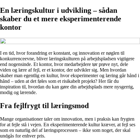
En læringskultur i udvikling – sådan
skaber du et mere eksperimenterende
kontor
I en tid, hvor forandring er konstant, og innovation er nøglen til
konkurrenceevne, bliver læringskulturen på arbejdspladsen vigtigere
end nogensinde. Et kontor, hvor medarbejdere tør prøve nyt, dele
viden og lære af fejl, er et kontor, der udvikler sig. Men hvordan
skaber man egentlig en kultur, hvor eksperimenter og læring går hånd i
hånd – uden at det føles som et risikabelt projekt? Her får du
inspiration til, hvordan du kan gøre din arbejdsplads mere nysgerrig,
modig og lærende.
Fra fejlfrygt til læringsmod
Mange organisationer taler om innovation, men i praksis kan frygten
for at fejle stå i vejen. En eksperimenterende kultur kræver, at fejl ses
som en naturlig del af læringsprocessen – ikke som noget, der skal
undgås for enhver pris.