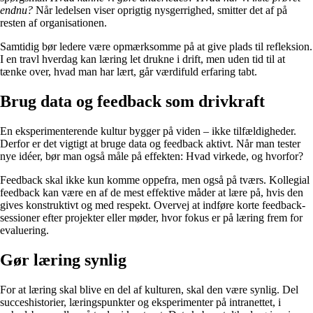
endnu?
Når ledelsen viser oprigtig nysgerrighed, smitter det af på
resten af organisationen.
Samtidig bør ledere være opmærksomme på at give plads til refleksion.
I en travl hverdag kan læring let drukne i drift, men uden tid til at
tænke over, hvad man har lært, går værdifuld erfaring tabt.
Brug data og feedback som drivkraft
En eksperimenterende kultur bygger på viden – ikke tilfældigheder.
Derfor er det vigtigt at bruge data og feedback aktivt. Når man tester
nye idéer, bør man også måle på effekten: Hvad virkede, og hvorfor?
Feedback skal ikke kun komme oppefra, men også på tværs. Kollegial
feedback kan være en af de mest effektive måder at lære på, hvis den
gives konstruktivt og med respekt. Overvej at indføre korte feedback-
sessioner efter projekter eller møder, hvor fokus er på læring frem for
evaluering.
Gør læring synlig
For at læring skal blive en del af kulturen, skal den være synlig. Del
succeshistorier, læringspunkter og eksperimenter på intranettet, i