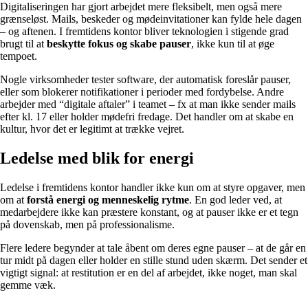
Digitaliseringen har gjort arbejdet mere fleksibelt, men også mere
grænseløst. Mails, beskeder og mødeinvitationer kan fylde hele dagen
– og aftenen. I fremtidens kontor bliver teknologien i stigende grad
brugt til at
beskytte fokus og skabe pauser
, ikke kun til at øge
tempoet.
Nogle virksomheder tester software, der automatisk foreslår pauser,
eller som blokerer notifikationer i perioder med fordybelse. Andre
arbejder med “digitale aftaler” i teamet – fx at man ikke sender mails
efter kl. 17 eller holder mødefri fredage. Det handler om at skabe en
kultur, hvor det er legitimt at trække vejret.
Ledelse med blik for energi
Ledelse i fremtidens kontor handler ikke kun om at styre opgaver, men
om at
forstå energi og menneskelig rytme
. En god leder ved, at
medarbejdere ikke kan præstere konstant, og at pauser ikke er et tegn
på dovenskab, men på professionalisme.
Flere ledere begynder at tale åbent om deres egne pauser – at de går en
tur midt på dagen eller holder en stille stund uden skærm. Det sender et
vigtigt signal: at restitution er en del af arbejdet, ikke noget, man skal
gemme væk.