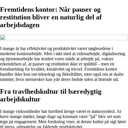
Fremtidens kontor: Når pauser og
restitution bliver en naturlig del af
arbejdsdagen
I mange år har effektivitet og produktivitet været nøgleordene i
moderne kontorarbejde. Men i takt med at videnarbejde, digitalisering
og hjemmearbejde har ændret vores måde at arbejde på, vokser
erkendelsen af, at pauser og restitution ikke er spildtid – men en
forudsætning for kvalitet, kreativitet og trivsel. Fremtidens kontor
handler ikke kun om teknologi og fleksibilitet, men også om at skabe
rammer, hvor mennesker kan yde deres bedste uden at brænde ud.
Fra travlhedskultur til bæredygtig
arbejdskultur
I mange virksomheder har travlhed længe været et statussymbol. At
have mange møder, lange dage og konstant være “på” blev set som
tegn på engagement. Men forskning viser, at denne kultur på sigt fører
til stress, udmattelse og faldende produktivitet.