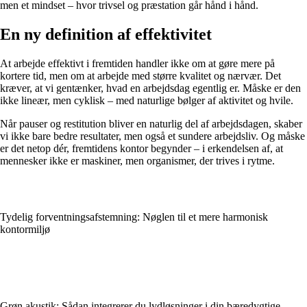
men et mindset – hvor trivsel og præstation går hånd i hånd.
En ny definition af effektivitet
At arbejde effektivt i fremtiden handler ikke om at gøre mere på
kortere tid, men om at arbejde med større kvalitet og nærvær. Det
kræver, at vi gentænker, hvad en arbejdsdag egentlig er. Måske er den
ikke lineær, men cyklisk – med naturlige bølger af aktivitet og hvile.
Når pauser og restitution bliver en naturlig del af arbejdsdagen, skaber
vi ikke bare bedre resultater, men også et sundere arbejdsliv. Og måske
er det netop dér, fremtidens kontor begynder – i erkendelsen af, at
mennesker ikke er maskiner, men organismer, der trives i rytme.
Tydelig forventningsafstemning: Nøglen til et mere harmonisk
kontormiljø
Grøn akustik: Sådan integrerer du lydløsninger i din bæredygtige