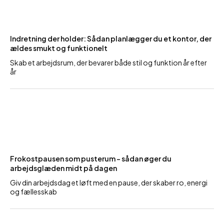
Indretning der holder: Sådan planlægger du et kontor, der
ældes smukt og funktionelt
Skab et arbejdsrum, der bevarer både stil og funktion år efter
år
Frokostpausen som pusterum – sådan øger du
arbejdsglæden midt på dagen
Giv din arbejdsdag et løft med en pause, der skaber ro, energi
og fællesskab