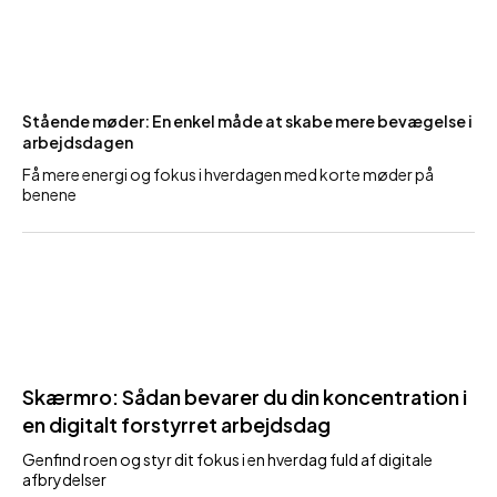
Stående møder: En enkel måde at skabe mere bevægelse i
arbejdsdagen
Få mere energi og fokus i hverdagen med korte møder på
benene
Skærmro: Sådan bevarer du din koncentration i
en digitalt forstyrret arbejdsdag
Genfind roen og styr dit fokus i en hverdag fuld af digitale
afbrydelser