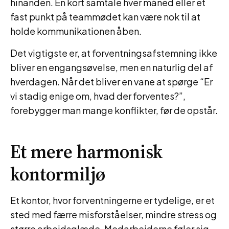
hinanden. En kort samtale hver måned eller et
fast punkt på teammødet kan være nok til at
holde kommunikationen åben.
Det vigtigste er, at forventningsafstemning ikke
bliver en engangsøvelse, men en naturlig del af
hverdagen. Når det bliver en vane at spørge “Er
vi stadig enige om, hvad der forventes?”,
forebygger man mange konflikter, før de opstår.
Et mere harmonisk
kontormiljø
Et kontor, hvor forventningerne er tydelige, er et
sted med færre misforståelser, mindre stress og
større arbejdsglæde. Medarbejderne føler sig