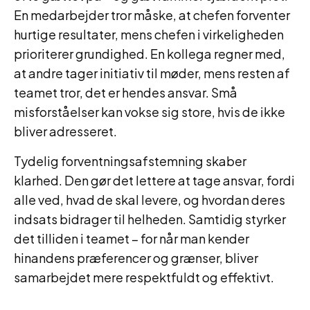
En medarbejder tror måske, at chefen forventer
hurtige resultater, mens chefen i virkeligheden
prioriterer grundighed. En kollega regner med,
at andre tager initiativ til møder, mens resten af
teamet tror, det er hendes ansvar. Små
misforståelser kan vokse sig store, hvis de ikke
bliver adresseret.
Tydelig forventningsafstemning skaber
klarhed. Den gør det lettere at tage ansvar, fordi
alle ved, hvad de skal levere, og hvordan deres
indsats bidrager til helheden. Samtidig styrker
det tilliden i teamet – for når man kender
hinandens præferencer og grænser, bliver
samarbejdet mere respektfuldt og effektivt.