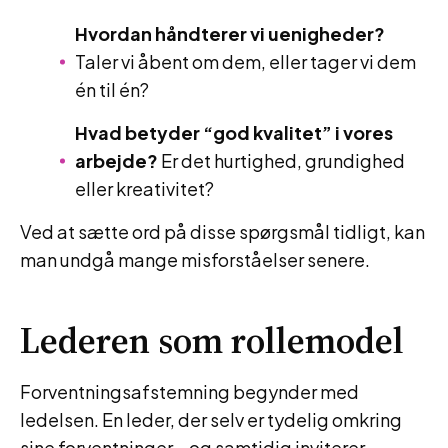
Hvordan håndterer vi uenigheder?
Taler vi åbent om dem, eller tager vi dem
én til én?
Hvad betyder “god kvalitet” i vores
arbejde?
Er det hurtighed, grundighed
eller kreativitet?
Ved at sætte ord på disse spørgsmål tidligt, kan
man undgå mange misforståelser senere.
Lederen som rollemodel
Forventningsafstemning begynder med
ledelsen. En leder, der selv er tydelig omkring
sine forventninger – og samtidig inviterer