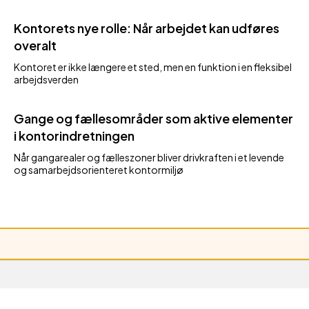
Kontorets nye rolle: Når arbejdet kan udføres
overalt
Kontoret er ikke længere et sted, men en funktion i en fleksibel
arbejdsverden
Gange og fællesområder som aktive elementer
i kontorindretningen
Når gangarealer og fælleszoner bliver drivkraften i et levende
og samarbejdsorienteret kontormiljø