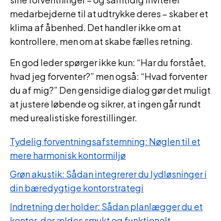
medarbejderne til at udtrykke deres – skaber et
klima af åbenhed. Det handler ikke om at
kontrollere, men om at skabe fælles retning.
En god leder spørger ikke kun: “Har du forstået,
hvad jeg forventer?” men også: “Hvad forventer
du af mig?” Den gensidige dialog gør det muligt
at justere løbende og sikrer, at ingen går rundt
med urealistiske forestillinger.
Tydelig forventningsafstemning: Nøglen til et
mere harmonisk kontormiljø
Grøn akustik: Sådan integrerer du lydløsninger i
din bæredygtige kontorstrategi
Indretning der holder: Sådan planlægger du et
kontor, der ældes smukt og funktionelt