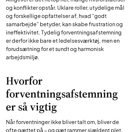
og konflikter opstår. Uklare roller, utydelige mål
og forskellige opfattelser af, hvad “godt
samarbejde” betyder, kan skabe frustration og
ineffektivitet. Tydelig forventningsafstemning
er derfor ikke bare et ledelsesværktøj, men en
forudsætning for et sundt og harmonisk
arbejdsmiljø.
Hvorfor
forventningsafstemning
er så vigtig
Når forventninger ikke bliver talt om, bliver de
ofte gættet på – og gæt rammer sjældent plet.