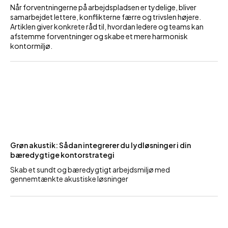
Når forventningerne på arbejdspladsen er tydelige, bliver
samarbejdet lettere, konflikterne færre og trivslen højere.
Artiklen giver konkrete råd til, hvordan ledere og teams kan
afstemme forventninger og skabe et mere harmonisk
kontormiljø.
Grøn akustik: Sådan integrerer du lydløsninger i din
bæredygtige kontorstrategi
Skab et sundt og bæredygtigt arbejdsmiljø med
gennemtænkte akustiske løsninger