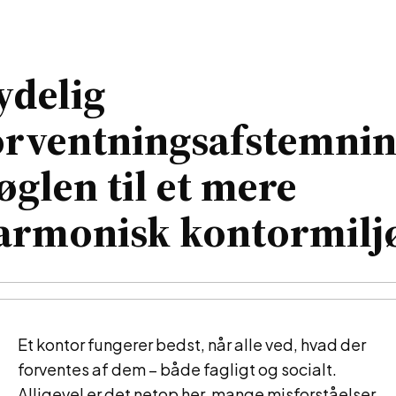
ydelig
orventningsafstemnin
øglen til et mere
armonisk kontormilj
Et kontor fungerer bedst, når alle ved, hvad der
forventes af dem – både fagligt og socialt.
Alligevel er det netop her, mange misforståelser