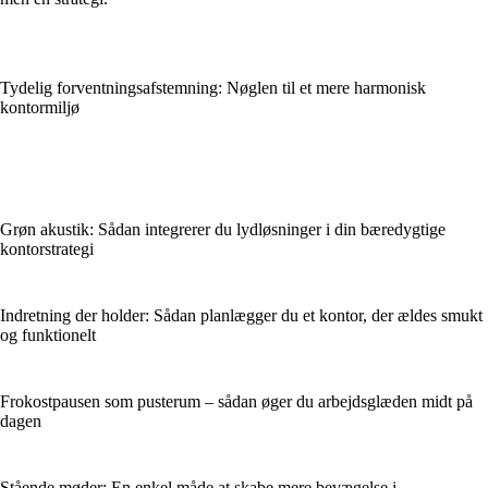
Tydelig forventningsafstemning: Nøglen til et mere harmonisk
kontormiljø
Grøn akustik: Sådan integrerer du lydløsninger i din bæredygtige
kontorstrategi
Indretning der holder: Sådan planlægger du et kontor, der ældes smukt
og funktionelt
Frokostpausen som pusterum – sådan øger du arbejdsglæden midt på
dagen
Stående møder: En enkel måde at skabe mere bevægelse i