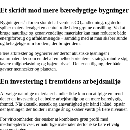
Et skridt mod mere bæredygtige bygninger
Bygninger står for en stor del af verdens CO₂-udledning, og derfor
spiller materialevalget en central rolle i den grønne omstilling. Ved at
bruge naturlige og genanvendelige materialer kan man reducere både
energiforbrug og affaldsmængde – samtidig med at man skaber sunde
og behagelige rum for dem, der bruger dem.
Flere arkitekter og bygherrer ser derfor akustiske løsninger i
naturmaterialer som en del af en helhedsorienteret strategi: mindre støj,
lavere miljøbelastning og højere trivsel. Det er en tilgang, der både
gavner mennesker og planeten.
En investering i fremtidens arbejdsmiljø
At vælge naturlige materialer handler ikke kun om at følge en trend –
det er en investering i et bedre arbejdsmiljø og en mere bæredygtig
fremtid. Når akustik, æstetik og ansvarlighed går hånd i hånd, opstår
der løsninger, der holder i mange år og skaber værdi på flere niveauer.
For virksomheder, der ønsker at kombinere grøn profil med
medarbejdertrivsel, er naturlige materialer derfor ikke bare et valg –
men en strategi.