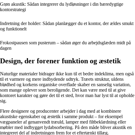
Grøn akustik: Sådan integrerer du lydløsninger i din bæredygtige
kontorstrategi
Indretning der holder: Sådan planlægger du et kontor, der ældes smukt
og funktionelt
Frokostpausen som pusterum – sådan øger du arbejdsglæden midt på
dagen
Design, der forener funktion og æstetik
Naturlige materialer bidrager ikke kun til et bedre indeklima, men også
til et varmere og mere indbydende udtryk. Træets struktur, uldens
blødhed og korkens organiske overflade skaber en sanselig variation,
som mange oplever som beroligende. Det kan være med til at give
kontoret karakter og gøre det til et sted, hvor man har lyst til at opholde
sig.
Flere designere og producenter arbejder i dag med at kombinere
akustiske egenskaber og æstetik i samme produkt – for eksempel
vægpaneler af genanvendt træuld, lamper med filtbeklædning eller
møbler med indbygget lydabsorbering. På den måde bliver akustik en
integreret del af indretningen frem for et eftertænkt tillæg.