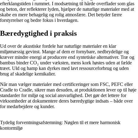
efterklangstiden i rummet. I modsætning til hårde overflader som glas
og beton, der reflekterer lyden, hjælper de naturlige materialer med at
skabe en mere behagelig og rolig atmosfære. Det betyder færre
forstyrrelser og bedre fokus i hverdagen.
Bæredygtighed i praksis
Ud over de akustiske fordele har naturlige materialer en klar
miljømæssig gevinst. Mange af dem er fornybare, nedbrydelige og
kræver mindre energi at producere end syntetiske alternativer. Træ og
bambus binder CO₂ under væksten, mens kork høstes uden at fælde
træet. Uld og hamp kan dyrkes med lavt ressourceforbrug og uden
brug af skadelige kemikalier.
Når man vælger materialer med certificeringer som FSC, PEFC eller
Cradle to Cradle, sikrer man desuden, at produktionen lever op til høje
standarder for miljø og social ansvarlighed. Det gør det lettere for
virksomheder at dokumentere deres bæredygtige indsats – både over
for medarbejdere og kunder.
Tydelig forventningsafstemning: Nøglen til et mere harmonisk
kontormiljø