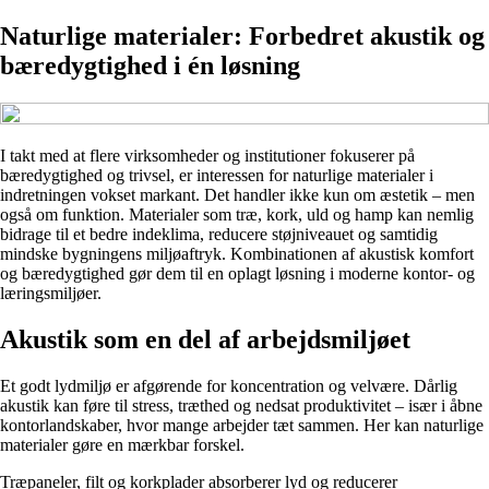
Naturlige materialer: Forbedret akustik og
bæredygtighed i én løsning
I takt med at flere virksomheder og institutioner fokuserer på
bæredygtighed og trivsel, er interessen for naturlige materialer i
indretningen vokset markant. Det handler ikke kun om æstetik – men
også om funktion. Materialer som træ, kork, uld og hamp kan nemlig
bidrage til et bedre indeklima, reducere støjniveauet og samtidig
mindske bygningens miljøaftryk. Kombinationen af akustisk komfort
og bæredygtighed gør dem til en oplagt løsning i moderne kontor- og
læringsmiljøer.
Akustik som en del af arbejdsmiljøet
Et godt lydmiljø er afgørende for koncentration og velvære. Dårlig
akustik kan føre til stress, træthed og nedsat produktivitet – især i åbne
kontorlandskaber, hvor mange arbejder tæt sammen. Her kan naturlige
materialer gøre en mærkbar forskel.
Træpaneler, filt og korkplader absorberer lyd og reducerer