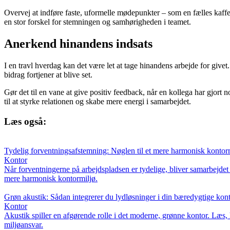
Overvej at indføre faste, uformelle mødepunkter – som en fælles kaffep
en stor forskel for stemningen og samhørigheden i teamet.
Anerkend hinandens indsats
I en travl hverdag kan det være let at tage hinandens arbejde for giv
bidrag fortjener at blive set.
Gør det til en vane at give positiv feedback, når en kollega har gjort
til at styrke relationen og skabe mere energi i samarbejdet.
Læs også:
Tydelig forventningsafstemning: Nøglen til et mere harmonisk kontor
Kontor
Når forventningerne på arbejdspladsen er tydelige, bliver samarbejdet 
mere harmonisk kontormiljø.
Grøn akustik: Sådan integrerer du lydløsninger i din bæredygtige kont
Kontor
Akustik spiller en afgørende rolle i det moderne, grønne kontor. Læs, 
miljøansvar.