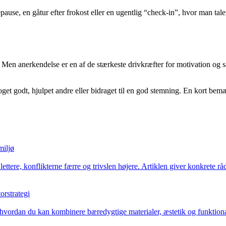
ause, en gåtur efter frokost eller en ugentlig “check-in”, hvor man tale
et. Men anerkendelse er en af de stærkeste drivkræfter for motivation o
 noget godt, hjulpet andre eller bidraget til en god stemning. En kort b
miljø
lettere, konflikterne færre og trivslen højere. Artiklen giver konkrete 
orstrategi
hvordan du kan kombinere bæredygtige materialer, æstetik og funktionali