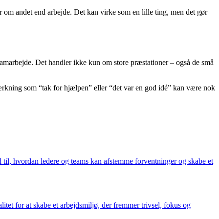
r om andet end arbejde. Det kan virke som en lille ting, men det gør
g samarbejde. Det handler ikke kun om store præstationer – også de små
emærkning som “tak for hjælpen” eller “det var en god idé” kan være nok
råd til, hvordan ledere og teams kan afstemme forventninger og skabe et
tet for at skabe et arbejdsmiljø, der fremmer trivsel, fokus og