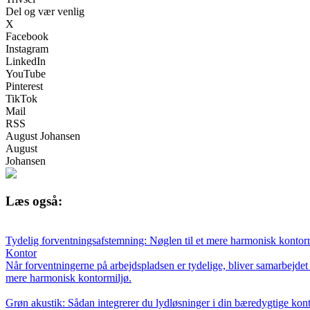
Del og vær venlig
X
Facebook
Instagram
LinkedIn
YouTube
Pinterest
TikTok
Mail
RSS
August Johansen
August
Johansen
Læs også:
Tydelig forventningsafstemning: Nøglen til et mere harmonisk kontor
Kontor
Når forventningerne på arbejdspladsen er tydelige, bliver samarbejdet 
mere harmonisk kontormiljø.
Grøn akustik: Sådan integrerer du lydløsninger i din bæredygtige kont