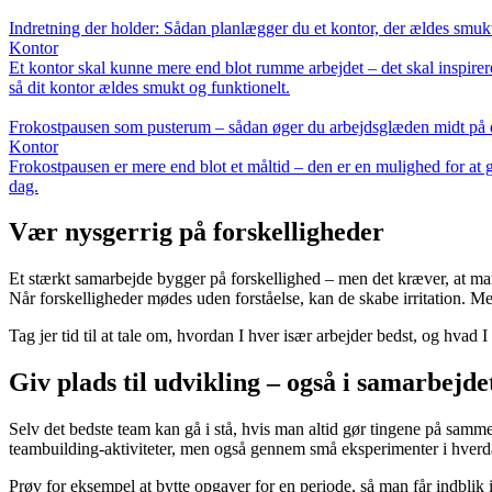
Indretning der holder: Sådan planlægger du et kontor, der ældes smukt
Kontor
Et kontor skal kunne mere end blot rumme arbejdet – det skal inspirere, 
så dit kontor ældes smukt og funktionelt.
Frokostpausen som pusterum – sådan øger du arbejdsglæden midt på
Kontor
Frokostpausen er mere end blot et måltid – den er en mulighed for at g
dag.
Vær nysgerrig på forskelligheder
Et stærkt samarbejde bygger på forskellighed – men det kræver, at ma
Når forskelligheder mødes uden forståelse, kan de skabe irritation. 
Tag jer tid til at tale om, hvordan I hver især arbejder bedst, og hvad
Giv plads til udvikling – også i samarbejde
Selv det bedste team kan gå i stå, hvis man altid gør tingene på samme
teambuilding-aktiviteter, men også gennem små eksperimenter i hver
Prøv for eksempel at bytte opgaver for en periode, så man får indblik 