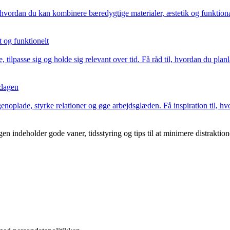
hvordan du kan kombinere bæredygtige materialer, æstetik og funktionali
 og funktionelt
tilpasse sig og holde sig relevant over tid. Få råd til, hvordan du planl
 dagen
enoplade, styrke relationer og øge arbejdsglæden. Få inspiration til, hv
en indeholder gode vaner, tidsstyring og tips til at minimere distraktione