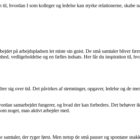
on til, hvordan I som kolleger og ledelse kan styrke relationerne, skabe
rbejdet på arbejdspladsen let miste sin gnist. De små samtaler bliver 
ed, vedligeholdelse og en fælles indsats. Her får du inspiration til, h
er sig over tid. Det påvirkes af stemninger, opgaver, ledelse og de menne
ordan samarbejdet fungerer, og hvad der kan forbedres. Det behøver ikke
 som noget, man aktivt arbejder med.
le samtaler, der ryger først. Men netop de små pauser og spontane snakke 