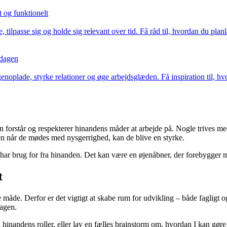
 og funktionelt
tilpasse sig og holde sig relevant over tid. Få råd til, hvordan du planl
 dagen
enoplade, styrke relationer og øge arbejdsglæden. Få inspiration til, hv
n forstår og respekterer hinandens måder at arbejde på. Nogle trives m
Men når de mødes med nysgerrighed, kan de blive en styrke.
 I har brug for fra hinanden. Det kan være en øjenåbner, der forebygger m
t
 måde. Derfor er det vigtigt at skabe rum for udvikling – både fagligt 
dagen.
i hinandens roller, eller lav en fælles brainstorm om, hvordan I kan gø