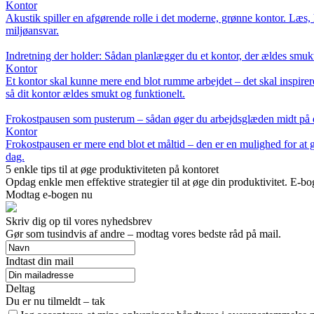
Kontor
Akustik spiller en afgørende rolle i det moderne, grønne kontor. Læs, 
miljøansvar.
Indretning der holder: Sådan planlægger du et kontor, der ældes smukt
Kontor
Et kontor skal kunne mere end blot rumme arbejdet – det skal inspirere, 
så dit kontor ældes smukt og funktionelt.
Frokostpausen som pusterum – sådan øger du arbejdsglæden midt på
Kontor
Frokostpausen er mere end blot et måltid – den er en mulighed for at g
dag.
5 enkle tips til at øge produktiviteten på kontoret
Opdag enkle men effektive strategier til at øge din produktivitet. E-bog
Modtag e-bogen nu
Skriv dig op til vores nyhedsbrev
Gør som tusindvis af andre – modtag vores bedste råd på mail.
Indtast din mail
Deltag
Du er nu tilmeldt – tak