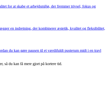
tet for at skabe et arbejdsmiljø, der fremmer trivsel, fokus og
ægger en indretning, der kombinerer æstetik, kvalitet og fleksibilitet,
ordan du kan gøre pausen til et værdifuldt pusterum midt i en travl
r, så du kan få mere gjort på kortere tid.